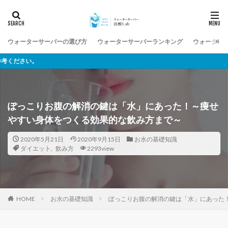
ウォーターサーバーの選び方
ウォーターサーバーランキング
ウォーター
様々なウォーターサ
ぽっこりお腹の解消の鍵は「水」にあった！～痩せ
やすい身体をつくる効果的な飲み方まで～
2020年5月21日
2020年9月15日
お水の基礎知識
ダイエット
,
飲み方
2293view
お水の基礎知識
ぽっこりお腹の解消の鍵は「水」にあった
HOME