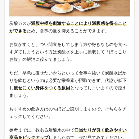
炭酸ガスが
満腹中枢を刺激することにより満腹感を得ること
ができる
ため、食事の量を抑えることができます。
お腹がすくと、つい間食をしてしまう方や好きなものを食べ
すぎてしまうという方は炭酸水を上手に摂取して「ぽっこり
お腹」の解消に役立てましょう。
ただ、早急に痩せたいからといって食事を抜いて炭酸水ばか
りを飲むというのは必要な栄養素が摂取できず、代謝が低下
し
痩せにくい身体をつくる原因
となってしまいますので控え
ましょう。
おすすめの飲み方はのちほどご説明しますので、そちらをチ
ェックしてください。
参考までに、数ある炭酸水の中で
口当たりが良く飲みやすい
商品をピックアップ
しましたので、ぜひ見てみてください。