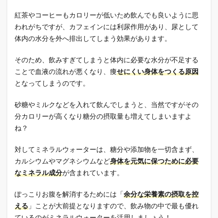
紅茶やコーヒーもカロリーが低いため飲んでも良いように思
われがちですが、カフェインには利尿作用があり、尿として
体内の水分を外へ排出してしまう効果があります。
そのため、飲みすぎてしまうと体内に必要な水分が不足する
ことで血液の流れが悪くなり、痩
せにくい身体をつくる原因
となってしまうのです。
砂糖やミルクなどを入れて飲んでしまうと、当然ですがその
分カロリーが高くなり糖分の摂取量も増えてしまいますよ
ね？
対してミネラルウォーターは、糖分や添加物を一切含まず、
カルシウムやマグネシウムなど
身体を元気に保つために必要
なミネラル成分
が含まれています。
ぽっこりお腹を解消するためには「
余分な栄養素の摂取を控
える
」ことが大前提となりますので、飲み物の中で最も優れ
ているのがミネラルウォーターを活用しましょう！