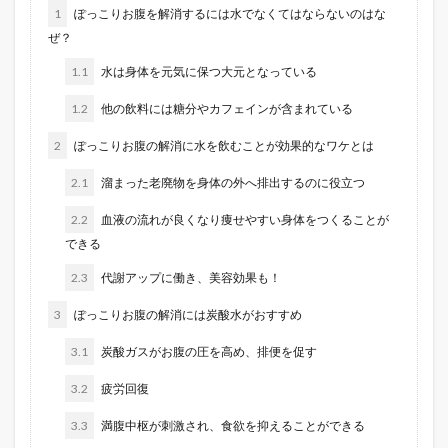
1
ぽっこりお腹を解消するには水でなくてはならないのはな
ぜ？
1.1
水は身体を元気に保つ大元となっている
1.2
他の飲料には糖分やカフェインが含まれている
2
ぽっこりお腹の解消に水を飲むことが効果的なワケとは
2.1
溜まった老廃物を身体の外へ排出するのに役立つ
2.2
血液の流れが良くなり痩せやすい身体をつくることが
できる
2.3
代謝アップに働き、美容効果も！
3
ぽっこりお腹の解消には炭酸水がおすすめ
3.1
炭酸ガスがお腹の圧を高め、排便を促す
3.2
疲労回復
3.3
満腹中枢が刺激され、食欲を抑えることができる