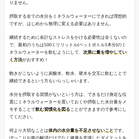
りません。
摂取する全ての水分をミネラルウォーターにできれば理想的
ですが、はじめから無理に変える必要はありません。
継続するために余計なストレスをかける必要性は全くないの
で、最初のうちは500ミリリットル(ペットボトル1本分)のミ
ネラルウォーターを飲むようにして、
次第に量を増やしてい
く方法
がおすすめ！
飽きがこないように炭酸水、軟水、硬水を交互に飲むことで
継続できるという方もいらっしゃいます。
水分を摂取する習慣がないという方は、できるだけ身近な位
置にミネラルウォーターを置いておくや摂取した水分量をメ
モすることで
飲む習慣化を図る
ことができますので参考にし
てください。
何より大切なことは
体内の水分量を不足させないこと
です。
ぽっこりお腹の解消だけでなく健康を意識したダイエットを