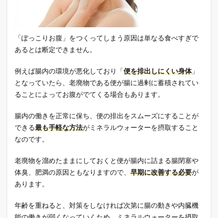
「ぽっこりお腹」をつくってしまう原因は単なる食べすぎで
あるとは断定できません。
例えば腸内の環境が悪化しており「
便を排出しにくい身体
」
となっていたら、老廃物である便が腸に過剰に蓄積されてい
ることによってお腹がでてくる場合もあります。
腸内の働きを正常に保ち、便の排出をスムーズにすることが
できる
最も手軽な方法
がミネラルウォーターを摂取すること
なのです。
老廃物を溜めたままにしておくと便が腸内に詰まる腸閉塞や
体臭、肥満の原因ともなりますので、
早期に改善する必要
が
あります。
年齢を重ねると、対策をしなければ次第に腸の動きや内臓機
能の働きが弱くなっていくため、ミネラルウォーターを摂取