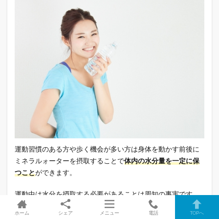
運動習慣のある方や歩く機会が多い方は身体を動かす前後に
ミネラルォーターを摂取することで
体内の水分量を一定に保
つこと
ができます。
運動中は水分を摂取する必要があることは周知の事実です
が、自転車に乗っての外出や営業での外出、買い物、お子様
ホーム
シェア
メニュー
電話
TOPへ
の送り迎えなども全て立派な運動です。