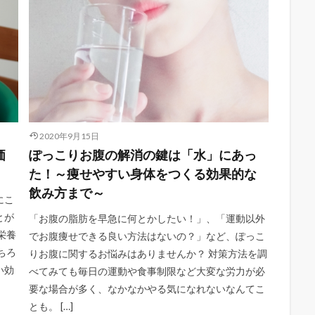
2020年9月15日
価
ぽっこりお腹の解消の鍵は「水」にあっ
た！～痩せやすい身体をつくる効果的な
飲み方まで～
にこ
とが
「お腹の脂肪を早急に何とかしたい！」、「運動以外
栄養
でお腹痩せできる良い方法はないの？」など、ぽっこ
ちろ
りお腹に関するお悩みはありませんか？ 対策方法を調
い効
べてみても毎日の運動や食事制限など大変な労力が必
要な場合が多く、なかなかやる気になれないなんてこ
とも。 […]