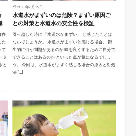
2020年6月19日
ォ
水道水がまずいのは危険？まずい原因ご
識
との対策と水道水の安全性を検証
は多
引っ越した時に 「水道水がまずい」 と感じたことは
また
ないでしょうか。 水道水がまずいと感じる場合、 衛
って
生的に何か問題があるのか 味を良くするために自分で
ータ
できることはあるのか といった点が気になるでしょ
水と
う。 今回は、水道水がまずく感じる場合の原因と対処
法 […]