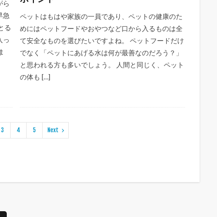
がら
早急
ペットはもはや家族の一員であり、ペットの健康のた
とる
めにはペットフードやおやつなど口から入るものは全
入っ
て安全なものを選びたいですよね。 ペットフードだけ
ま
でなく「ペットにあげる水は何が最善なのだろう？」
と思われる方も多いでしょう。 人間と同じく、ペット
の体も […]
3
4
5
Next