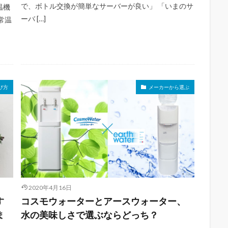
で、ボトル交換が簡単なサーバーが良い」 「いまのサ
温機
ーバ […]
常温
゙方
メーカーから選ぶ
2020年4月16日
す
コスモウォーターとアースウォーター、
ま
水の美味しさで選ぶならどっち？