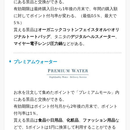
にある景品と交換ができる。
有効期限は最終購入日から1年後の月末で、年間の購入額
に対してポイント付与率が変わる。（最低0.5％、最大で
5％）
貰える景品は
オーガニックコットンフェイスタオル
や
オリ
ジナルトートバッグ
、タニタの
デジタルヘルスメーター
、
マイヤー電子レンジ圧力鍋
などがある。
プレミアムウォーター
お水を注文して集めたポイントで「プレミアムモール」内
にある景品と交換ができる。
有効期限はポイント付与月から2年後の月末で、ポイント
付与率は1％。
貰える景品は
食品
や
日用品
、
化粧品
、
ファッション用品
な
どで、1ポイントは1円に換算して利用することができる