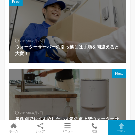
Prev
2019年2月26日
ウォーターサーバーの引っ越しは手順を間違えると
大変！
Next
2019年4月2日
条件別でおすすめしたい人気の卓上型ウォーターサ
ーバー5選
ホーム
シェア
メニュー
電話
TOPへ