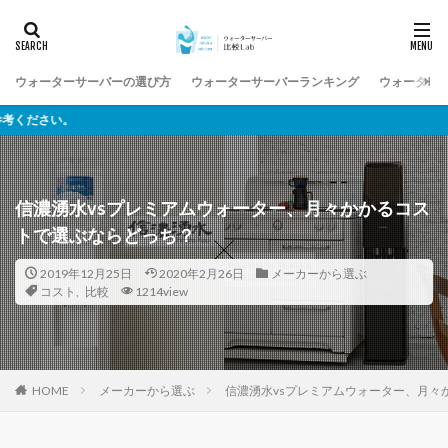
ウォーターサーバーの選び方
ウォーターサーバーランキング
ウォーター
様々なウォー
信濃湧水vsプレミアムウォーター、月々かかるコス
トで選ぶならどっち？
2019年12月25日
2020年2月26日
メーカーから選ぶ
コスト
,
比較
1214view
メーカーから選ぶ
信濃湧水vsプレミアムウォーター、月々
HOME