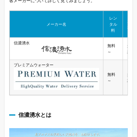
各メーカーについて詳しく見てみましょう。
レン
水の
メーカー名
タル
種類
料
信濃湧水
無料
天然
～
水
プレミアムウォーター
無料
天然
～
水
信濃湧水とは